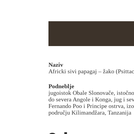
Naziv
Africki sivi papagaj – žako (Psitta
Podneblje
jugoistok Obale Slonovače, istočno
do severa Angole i Konga, jug i se
Fernando Poo i Principe ostrva, iz
području Kilimandžara, Tanzanija