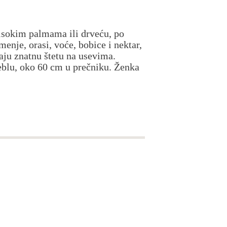
isokim palmama ili drveću, po
enje, orasi, voće, bobice i nektar,
aju znatnu štetu na usevima.
eblu, oko 60 cm u prečniku. Ženka