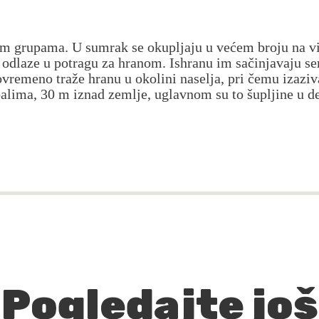
m grupama. U sumrak se okupljaju u većem broju na v
 odlaze u potragu za hranom. Ishranu im sačinjavaju sem
ovremeno traže hranu u okolini naselja, pri čemu izaziv
alima, 30 m iznad zemlje, uglavnom su to šupljine u d
Pogledajte još