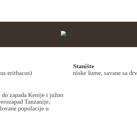
Stanište
cus erithacus)
niske šume, savane sa dr
 do zapada Kenije i južno
verozapad Tanzanije,
olovane populacije u