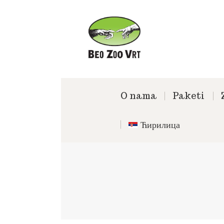
O nama
Paketi
Ћирилица