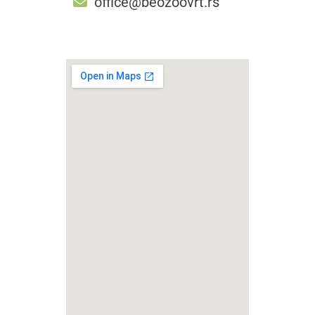
office@beozoovrt.rs