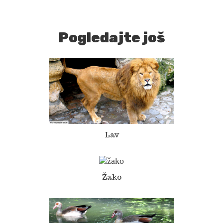
Pogledajte još
Lav
Žako