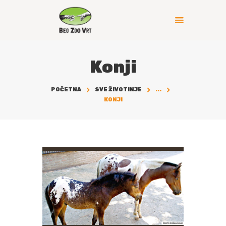
Konji
POČETNA
SVE ŽIVOTINJE
...
KONJI