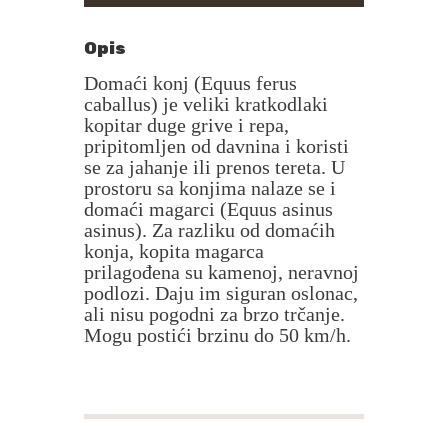
Opis
Domaći konj (Equus ferus
caballus) je veliki kratkodlaki
kopitar duge grive i repa,
pripitomljen od davnina i koristi
se za jahanje ili prenos tereta. U
prostoru sa konjima nalaze se i
domaći magarci (Equus asinus
asinus). Za razliku od domaćih
konja, kopita magarca
prilagođena su kamenoj, neravnoj
podlozi. Daju im siguran oslonac,
ali nisu pogodni za brzo trčanje.
Mogu postići brzinu do 50 km/h.