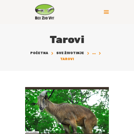
Tarovi
POČETNA
SVE ŽIVOTINJE
...
TAROVI