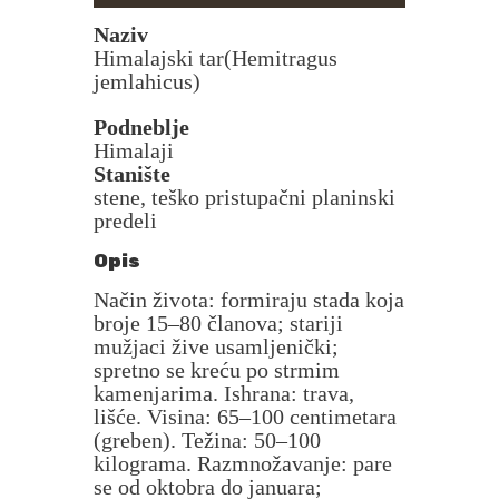
Naziv
Himalajski tar(Hemitragus
jemlahicus)
Podneblje
Himalaji
Stanište
stene, teško pristupačni planinski
predeli
Opis
Način života: formiraju stada koja
broje 15–80 članova; stariji
mužjaci žive usamljenički;
spretno se kreću po strmim
kamenjarima. Ishrana: trava,
lišće. Visina: 65–100 centimetara
(greben). Težina: 50–100
kilograma. Razmnožavanje: pare
se od oktobra do januara;