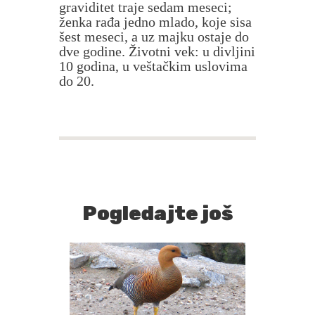
graviditet traje sedam meseci;
ženka rađa jedno mlado, koje sisa
šest meseci, a uz majku ostaje do
dve godine. Životni vek: u divljini
10 godina, u veštačkim uslovima
do 20.
Pogledajte još