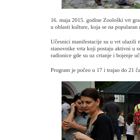
16. maja 2015. godine Zoološki vrt gra
u oblasti kulture, koja se na populara
Učesnici manifestacije su u vrt ulazili
stanovnike vrta koji postaju aktivni u
radionice gde su uz crtanje i bojenje 
Program je počeo u 17 i trajao do 21 ča