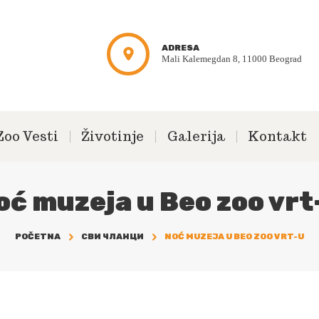
ADRESA
Mali Kalemegdan 8, 11000 Beograd
Zoo Vesti
Životinje
Galerija
Kontakt
oć muzeja u Beo zoo vrt
POČETNA
СВИ ЧЛАНЦИ
NOĆ MUZEJA U BEO ZOO VRT-U