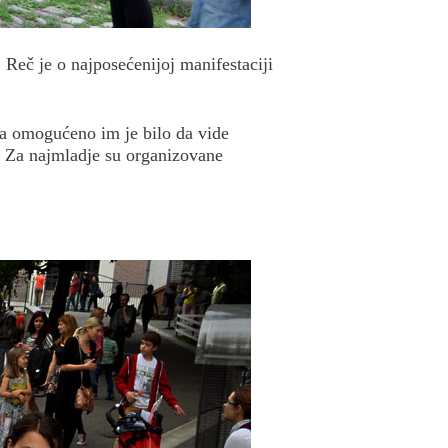
Reč je o najposećenijoj manifestaciji
, a omogućeno im je bilo da vide
k! Za najmladje su organizovane