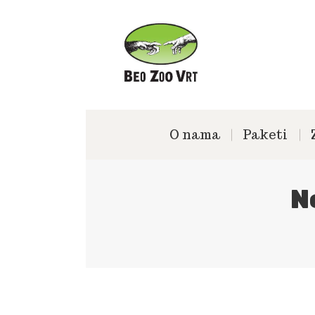
O nama
Paketi
N