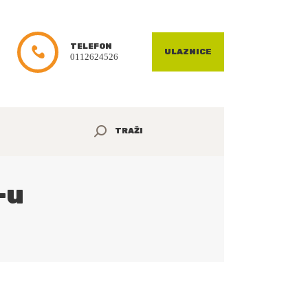
TELEFON
ULAZNICE
0112624526
-u