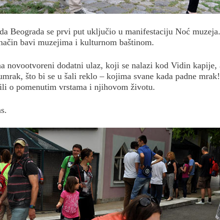
da Beograda se prvi put uključio u manifestaciju Noć muzeja. 
n način bavi muzejima i kulturnom baštinom.
 na novootvoreni dodatni ulaz, koji se nalazi kod Vidin kapije
 sumrak, što bi se u šali reklo – kojima svane kada padne mra
učili o pomenutim vrstama i njihovom životu.
s.