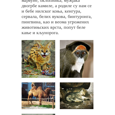
мајмуне, оклопника, мужјака
н
двогрбе камиле, а родиле су нам се
и
и бебе нилског коња, кенгура,
о
сервала, белих вукова, бинтуронга,
б
пингвина, као и веома угрожених
ј
животињских врста, попут беле
е
кање и кљунорога.
к
а
т
з
а
м
е
д
в
е
д
е