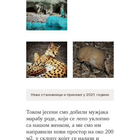
Нови становници и принове у 2021. години
Током јесени смо добили мужјака
марабу роде, који се лепо уклопио
са нашом женком, а ми смо им
направили нови простор на око 200
м2, у склопу којег се налази и