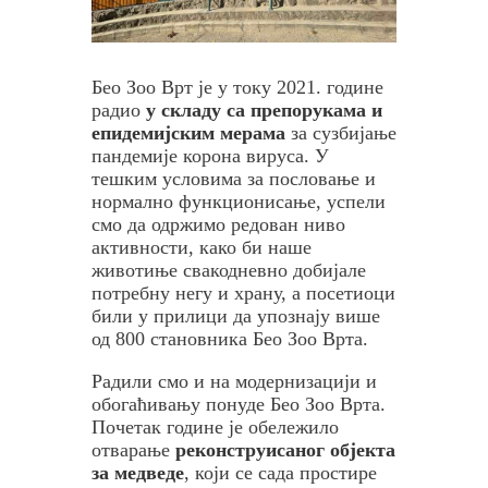
Бео Зоо Врт је у току 2021. године
радио
у складу са препорукама и
епидемијским мерама
за сузбијање
пандемије корона вируса. У
тешким условима за пословање и
нормално функционисање, успели
смо да одржимо редован ниво
активности, како би наше
животиње свакодневно добијале
потребну негу и храну, а посетиоци
били у прилици да упознају више
од 800 становника Бео Зоо Врта.
Радили смо и на модернизацији и
обогаћивању понуде Бео Зоо Врта.
Почетак године је обележило
отварање
реконструисаног објекта
за медведе
, који се сада простире