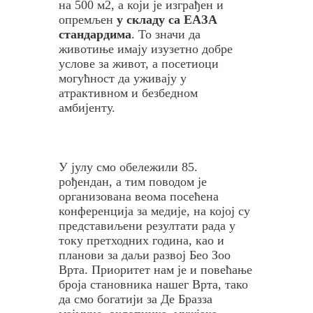
на 500 м2, а који је изграђен и
опремљен
у складу са ЕАЗА
стандардима
. То значи да
животиње имају изузетно добре
услове за живот, а посетиоци
могућност да уживају у
атрактивном и безбедном
амбијенту.
Р
е
У јулу смо обележили 85.
к
рођендан, а тим поводом је
о
организована веома посећена
н
конференција за медије, на којој су
с
представиљени резултати рада у
т
току претходних година, као и
р
планови за даљи развој Бео Зоо
у
Врта. Приоритет нам је и повећање
и
броја становника нашег Врта, тако
с
да смо богатији за Де Бразза
а