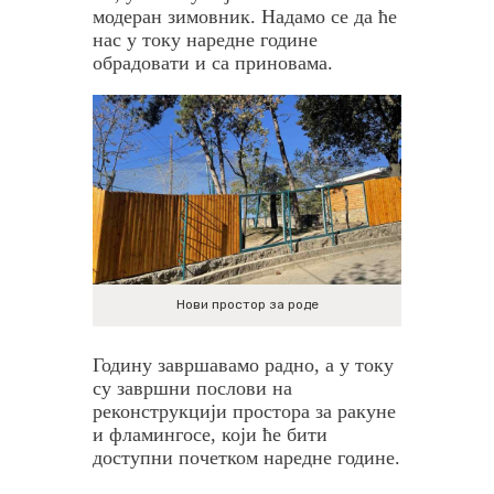
модеран зимовник. Надамо се да ће
нас у току наредне године
обрадовати и са приновама.
Нови простор за роде
Годину завршавамо радно, а у току
су завршни послови на
реконструкцији простора за ракуне
и фламингосе, који ће бити
доступни почетком наредне године.