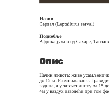
Назив
Сервал (Leptailurus serval)
Поднебље
Африка јужно од Сахаре, Танзан
Oпис
Начин живота: живе усамљенички.
до 15 кг. Размножавање: Гравиди
година, а у заточеништву од 15 
4м у ваздух изводећи при том ф