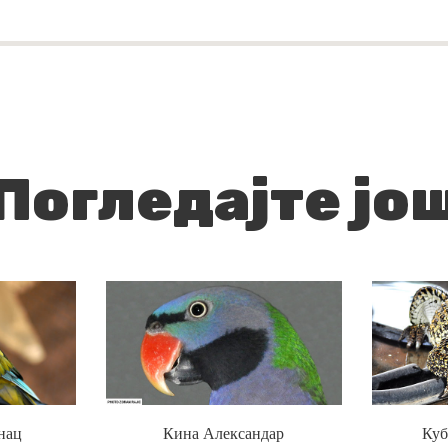
Погледајте јо
нац
Кина Александар
Куб