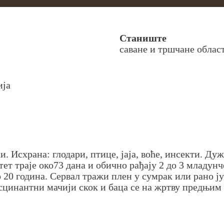
Станиште
саване и тршчане облас
ија
 Исхрана: глодари, птице, јаја, воће, инсекти. Дуж
тет траје око73 дана и обично рађају 2 до 3 младун
до 20 година. Сервал тражи плен у сумрак или рано ј
асцинантни мачији скок и баца се на жртву предњим