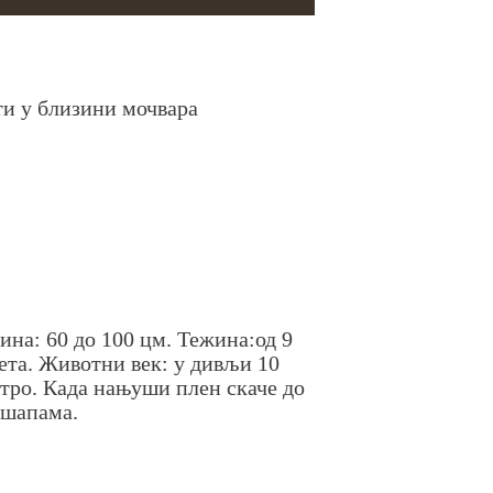
ти у близини мочвара
ина: 60 до 100 цм. Тежина:од 9
чета. Животни век: у дивљи 10
утро. Када нањуши плен скаче до
 шапама.