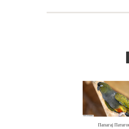
Папагај Патаго