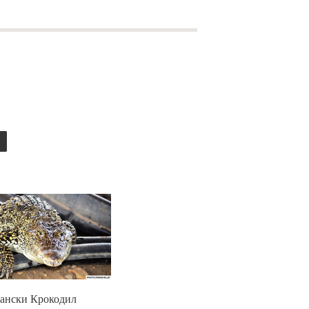
ш
ански Крокодил