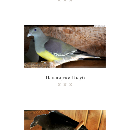
Папагајски Голуб