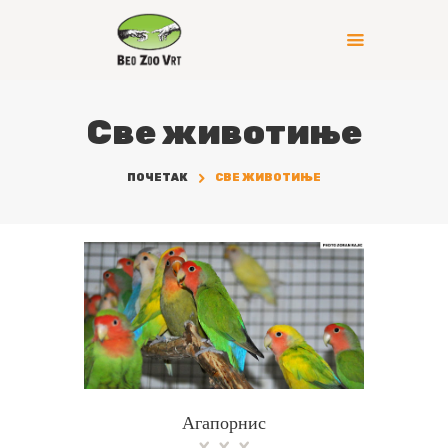
Све животиње
ПОЧЕТАК
СВЕ ЖИВОТИЊЕ
Агапорнис