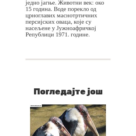
једно јагње. Животни век: око
15 година. Воде порекло од
црноглавих маснотртичних
персијских оваца, које су
насељене у Јужноафричкој
Републици 1971. године.
Погледајте још