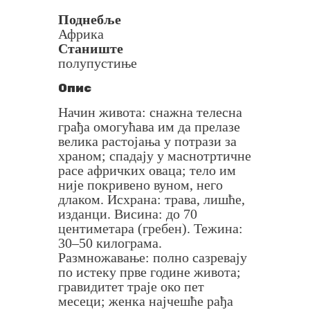
Поднебље
Африка
Станиште
полупустиње
Опис
Начин живота: снажна телесна
грађа омогућава им да прелазе
велика растојања у потрази за
храном; спадају у маснотртичне
расе афричких оваца; тело им
није покривено вуном, него
длаком. Исхрана: трава, лишће,
изданци. Висина: до 70
центиметара (гребен). Тежина:
30–50 килограма.
Размножавање: полно сазревају
по истеку прве године живота;
гравидитет траје око пет
месеци; женка најчешће рађа