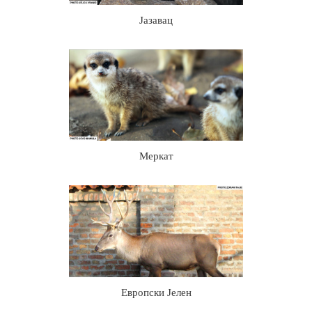
Јазавац
Меркат
Европски Јелен