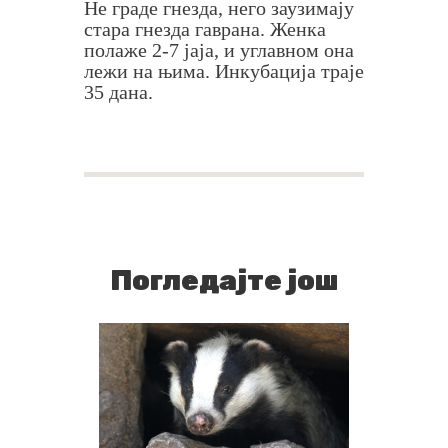
Не граде гнезда, него заузимају
стара гнезда гаврана. Женка
полаже 2-7 јаја, и углавном она
лежи на њима. Инкубација траје
35 дана.
Погледајте још