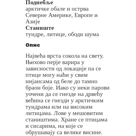
Поднебље
арктичке обале и острва
Северне Америке, Европе и
Азије
Станиште
тундре, литице, ободи шума
Опис
Највећа врста сокола на свету.
Њихово перје варира у
зависности од локације па се
птице могу наћи у свим
нијансама од беле до тамно
браон боје. Иако су неки парови
уочени да се гнезде на дрвећу
већина се гнезди у арктичким
тундрама или на високим
литицама. Лове у мешовитим
стаништима. Хране се птицама
и сисарима, на које се
обрушавају са велике висине.